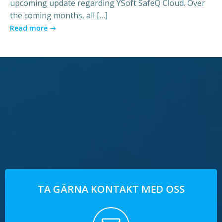
upcoming update regarding YSoft SafeQ Cloud. Over
the coming months, all […]
Read more
TA GÄRNA KONTAKT MED OSS