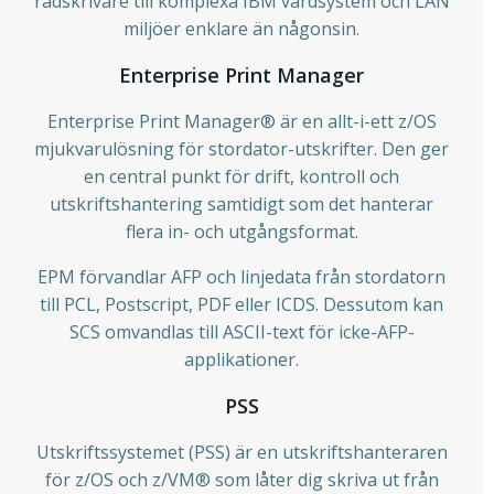
radskrivare till komplexa IBM värdsystem och LAN
miljöer enklare än någonsin.
Enterprise Print Manager
Enterprise Print Manager® är en allt-i-ett z/OS
mjukvarulösning för stordator-utskrifter. Den ger
en central punkt för drift, kontroll och
utskriftshantering samtidigt som det hanterar
flera in- och utgångsformat.
EPM förvandlar AFP och linjedata från stordatorn
till PCL, Postscript, PDF eller ICDS. Dessutom kan
SCS omvandlas till ASCII-text för icke-AFP-
applikationer.
PSS
Utskriftssystemet (PSS) är en utskriftshanteraren
för z/OS och z/VM® som låter dig skriva ut från