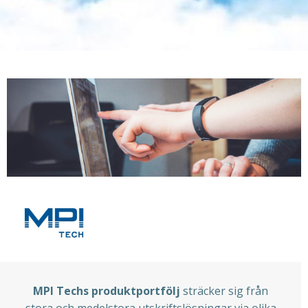
MPI Techs produktportfölj
sträcker sig från
stora och medelstora utskriftslösningar via olika