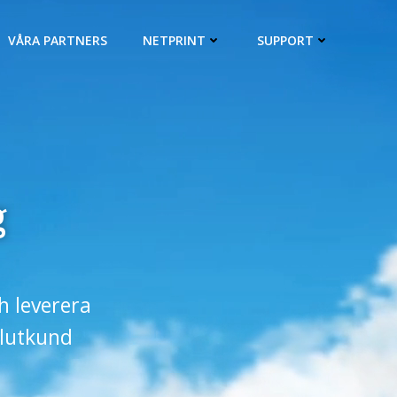
VÅRA PARTNERS
NETPRINT
SUPPORT
g
ch leverera
slutkund