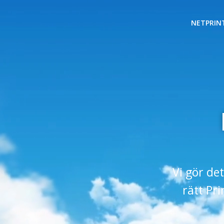
NETPRIN
Vi gör det
rätt Pr