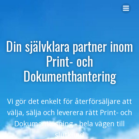
Hoppa
till
innehåll
Din självklara partner inom
Print- och
Dokumenthantering
Vi gör det enkelt för återförsäljare att
välja, sälja och leverera rätt Print- och
Dokumentlösning - hela vägen till
slutkund